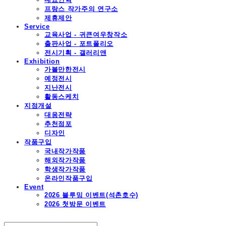
프랑스 작가주의 연구소
제휴제안
Service
교육사업 - 귀큰여우창작소
출판사업 - 포트폴리오
전시기획 - 갤러리앤
Exhibition
가볼만한전시
예정전시
지난전시
활동스케치
지점개설
대응전략
추천점포
디자인
작품구입
국내작가작품
해외작가작품
학생작가작품
온라인작품구입
Event
2026 블루밍 이벤트(석촌호수)
2026 첫방문 이벤트