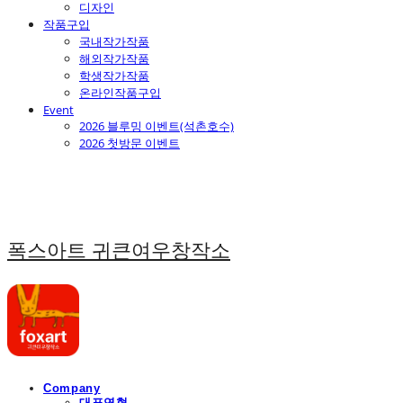
디자인
작품구입
국내작가작품
해외작가작품
학생작가작품
온라인작품구입
Event
2026 블루밍 이벤트(석촌호수)
2026 첫방문 이벤트
폭스아트 귀큰여우창작소
Company
대표연혁