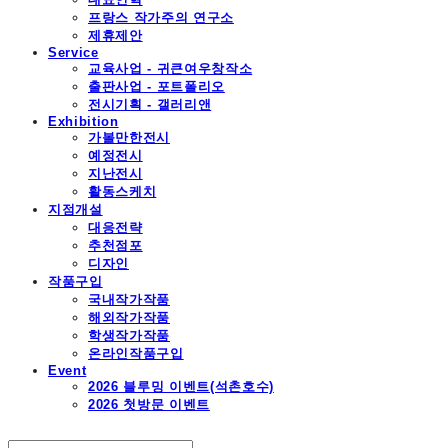
프랑스 작가주의 연구소
제휴제안
Service
교육사업 - 귀큰여우창작소
출판사업 - 포트폴리오
전시기획 - 갤러리앤
Exhibition
가볼만한전시
예정전시
지난전시
활동스케치
지점개설
대응전략
추천점포
디자인
작품구입
국내작가작품
해외작가작품
학생작가작품
온라인작품구입
Event
2026 블루밍 이벤트(석촌호수)
2026 첫방문 이벤트