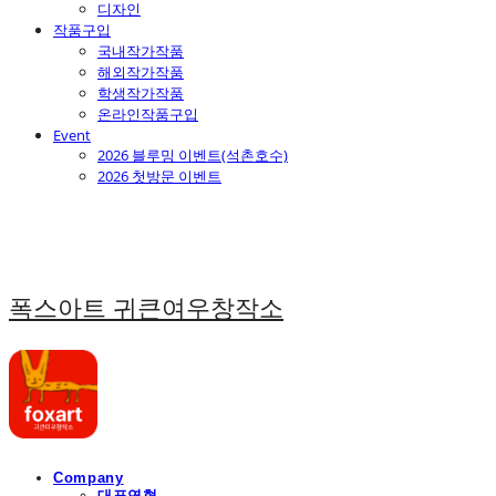
디자인
작품구입
국내작가작품
해외작가작품
학생작가작품
온라인작품구입
Event
2026 블루밍 이벤트(석촌호수)
2026 첫방문 이벤트
폭스아트 귀큰여우창작소
Company
대표연혁