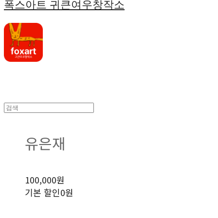
폭스아트 귀큰여우창작소
유은재
100,000원
기본 할인
0원