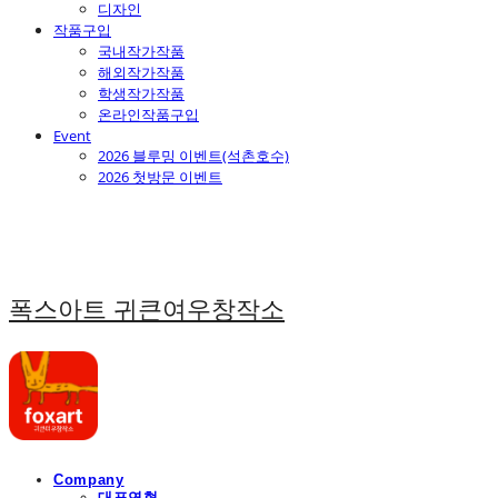
디자인
작품구입
국내작가작품
해외작가작품
학생작가작품
온라인작품구입
Event
2026 블루밍 이벤트(석촌호수)
2026 첫방문 이벤트
폭스아트 귀큰여우창작소
Company
대표연혁