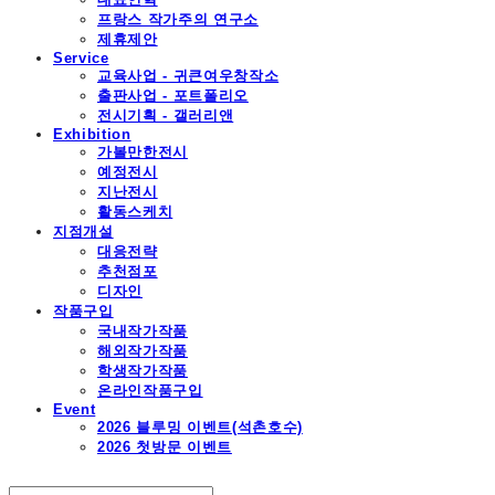
프랑스 작가주의 연구소
제휴제안
Service
교육사업 - 귀큰여우창작소
출판사업 - 포트폴리오
전시기획 - 갤러리앤
Exhibition
가볼만한전시
예정전시
지난전시
활동스케치
지점개설
대응전략
추천점포
디자인
작품구입
국내작가작품
해외작가작품
학생작가작품
온라인작품구입
Event
2026 블루밍 이벤트(석촌호수)
2026 첫방문 이벤트