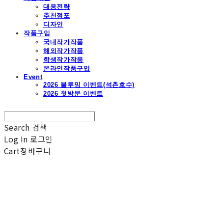
대응전략
추천점포
디자인
작품구입
국내작가작품
해외작가작품
학생작가작품
온라인작품구입
Event
2026 블루밍 이벤트(석촌호수)
2026 첫방문 이벤트
Search
검색
Log In
로그인
Cart
장바구니